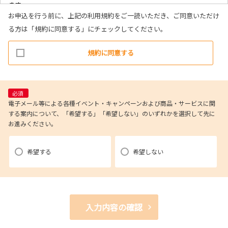
ます。
お申込を行う前に、上記の利用規約をご一読いただき、ご同意いただけ
(1)お客様リクエストに対応するにあたって問題が発生した場合の確認・
る方は「規約に同意する」にチェックしてください。
連絡
(2)お客様から照会があった場合のリクエスト情報の確認
規約に同意する
(3)お客様に不利益を与えないために行う、お客様に対する迅速なご連絡
（電子メール、電話、郵送によるご連絡）
(4)当社で取り扱っている商品・サービスなどに関する営業上のご案内
(5)商品の企画・開発あるいはお客様満足向上策などの検討のためのお客
必須
様アンケート調査の実施
電子メール等による各種イベント・キャンペーンおよび商品・サービスに関
する案内について、「希望する」「希望しない」のいずれかを選択して先に
お進みください。
【3．推奨環境について】
1.当社の推奨するインターネット環境にてお申込みをお願いします。推奨
希望する
希望しない
以外の環境によって発生した情報の不備や
それに伴う連絡の不徹底については責任を負いかねますので、あらかじ
めご了承ください。
なお、不具合の生じたデータについてはお客様にお断り無く削除させて
入力内容の確認
いただく場合がございます。