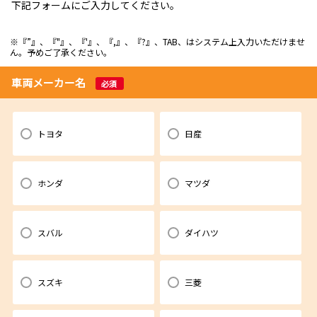
下記フォームにご入力してください。
※『”』、『"』、『'』、『,』、『?』、TAB、はシステム上入力いただけませ
ん。予めご了承ください。
車両メーカー名
必須
トヨタ
日産
ホンダ
マツダ
スバル
ダイハツ
スズキ
三菱