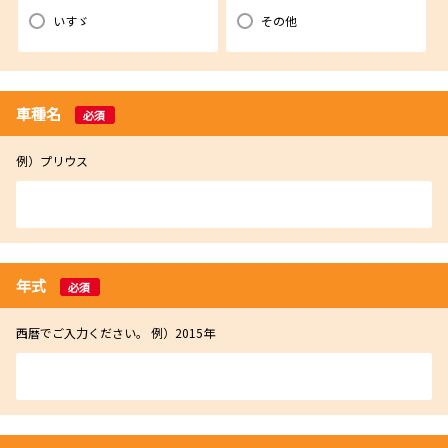
いすゞ
その他
車種名
必須
例）プリウス
年式
必須
西暦でご入力ください。 例）2015年