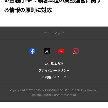
る情報の原則に対応
サイトマップ
店舗のご案内
店舗一覧
本店
CSR基本方針
城南店
プライバシーポリシー
谷山店
ご利用にあたって
伊敷店
中山店
姶良店
Copyright ©TOYOTA COROLLA KAGOSHIMA CO., LTD. 2016 ALL Right Reserved.
国分店
鹿児島県公安委員会 第961020040293号
大口店
鹿屋店