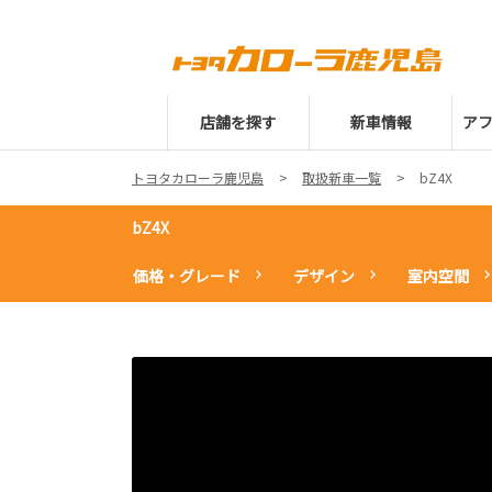
店舗を探す
新車情報
ア
トヨタカローラ鹿児島
取扱新車一覧
bZ4X
bZ4X
価格・グレード
デザイン
室内空間