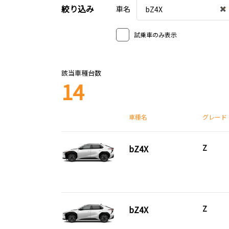
絞り込み
車名
bZ4X
試乗車のみ表示
該当車種台数
14
車種名
グレード
bZ4X
Z
bZ4X
Z