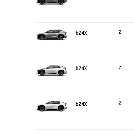
bZ4X
Z
bZ4X
Z
bZ4X
Z