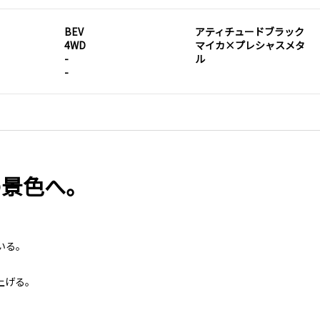
BEV
アティチュードブラック
4WD
マイカ×プレシャスメタ
-
ル
-
の景色へ。
いる。
上げる。