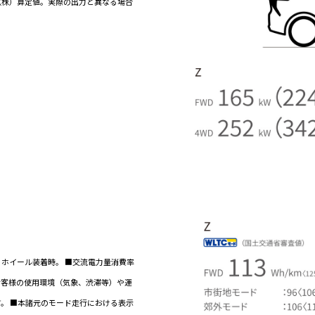
（株）算定値。実際の出力と異なる場合
アルミホイール装着時。 ■交流電力量消費率
お客様の使用環境（気象、渋滞等）や運
。 ■本諸元のモード走行における表示