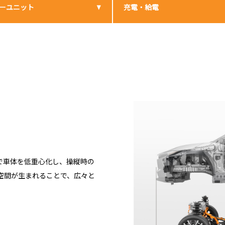
ーユニット
充電・給電
。
で車体を低重心化し、操縦時の
空間が生まれることで、広々と