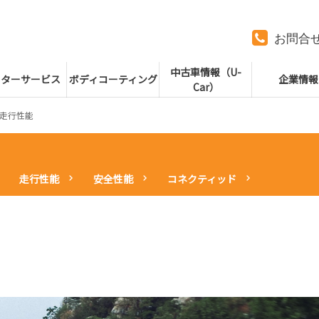
お問合
中古車情報（U-
フターサービス
ボディコーティング
企業情報
Car）
走行性能
走行性能
安全性能
コネクティッド