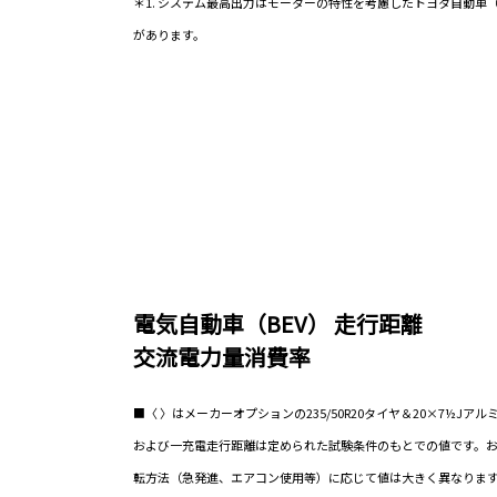
＊1. システム最高出力はモーターの特性を考慮したトヨタ自動車
があります。
電気自動車（BEV） 走行距離
交流電力量消費率
■〈 〉はメーカーオプションの235/50R20タイヤ＆20×7½J
および一充電走行距離は定められた試験条件のもとでの値です。
転方法（急発進、エアコン使用等）に応じて値は大きく異なります