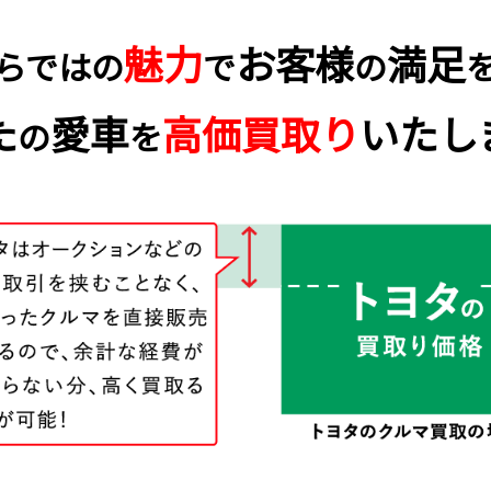
魅力
お客様
満足
らではの
で
の
た
愛車
高価買取り
いたし
の
を