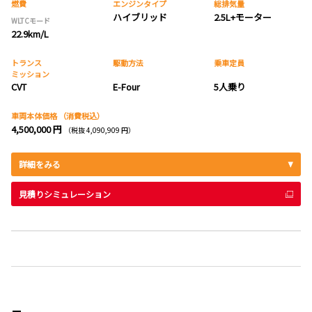
燃費
エンジンタイプ
総排気量
ハイブリッド
2.5L+モーター
WLTCモード
22.9km/L
トランス
駆動方法
乗車定員
ミッション
CVT
E-Four
5人乗り
車両本体価格
（消費税込）
4,500,000 円
（税抜 4,090,909 円）
詳細をみる
見積りシミュレーション