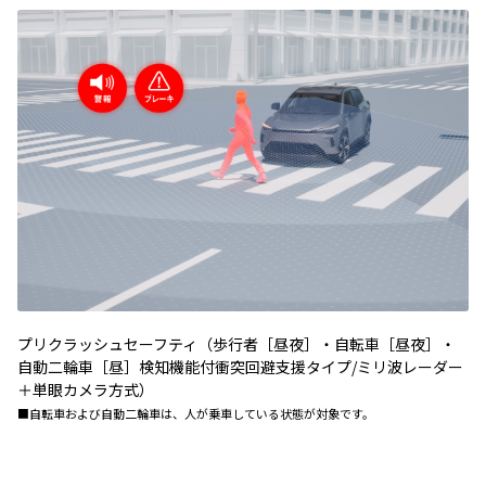
プリクラッシュセーフティ（歩行者［昼夜］・自転車［昼夜］・
自動二輪車［昼］検知機能付衝突回避支援タイプ/ミリ波レーダー
＋単眼カメラ方式）
■自転車および自動二輪車は、人が乗車している状態が対象です。