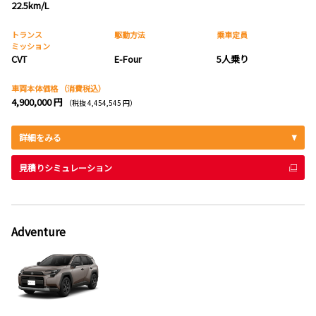
22.5km/L
トランス
駆動方法
乗車定員
ミッション
CVT
E-Four
5人乗り
車両本体価格
（消費税込）
4,900,000 円
（税抜 4,454,545 円）
詳細をみる
見積りシミュレーション
Adventure