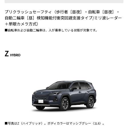
プリクラッシュセーフティ（歩行者［昼夜］・自転車［昼夜］・
自動二輪車［昼］検知機能付衝突回避支援タイプ/ミリ波レーダー
＋単眼カメラ方式）
■自転車および自動二輪車は、人が乗車している状態が対象です。
Z
HYBRID
■写真はZ（ハイブリッド）。ボディカラーはマッシブグレー〈1L6〉。