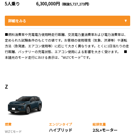
5人乗り
6,300,000円
（税抜5,727,273円）
詳細をみる
■燃料消費率や充電電力使用時走行距離、交流電力量消費率および電力消費率は、
定められた試験条件のもとでの値です。お客様の使用環境（気象、渋滞等）や運転
方法（急発進、エアコン使用等）に応じて大きく異なります。とくに1日当たりの走
行距離、バッテリーの充電状態、エアコン使用による影響を大きく受けます。 ■
本諸元のモード走行における表示は、“WLTCモード”です。
Z
燃費
エンジンタイプ
総排気量
ハイブリッド
2.5L+モーター
WLTCモード