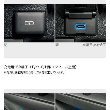
充電用
USB
端子（
Type-C/1
個
/
コンソール上面）
※
写真は機能説明のためにフタを固定しています。