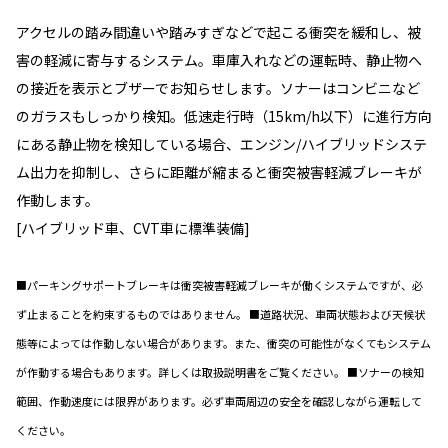
アクセルの踏み間違いや踏みすぎなどで起こる衝突を緩和し、被
害の軽減に寄与するシステム。車庫入れなどの運転時、静止物へ
の接近を表示とブザーでお知らせします。ソナーはコンビニなど
のガラスもしっかり検知。低速走行時（15km/h以下）に進行方向
にある静止物を検知している場合、エンジン/ハイブリッドシステ
ム出力を抑制し、さらに距離が縮まると衝突被害軽減ブレーキが
作動します。
[ハイブリッド車、CVT車に標準装備]
■パーキングサポートブレーキは衝突被害軽減ブレーキが働くシステムですが、必
ず止まることを約束するものではありません。 ■道路状況、車両状態および天候状
態等によっては作動しない場合があります。また、衝突の可能性がなくてもシステム
が作動する場合もあります。詳しくは取扱説明書をご覧ください。 ■ソナーの検知
範囲、作動速度には限界があります。必ず車両周辺の安全を確認しながら運転して
ください。