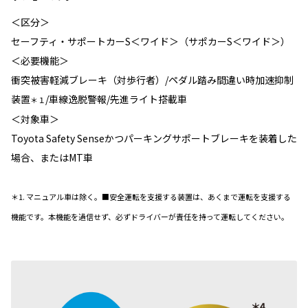
＜区分＞
セーフティ・サポートカーS＜ワイド＞（サポカーS＜ワイド＞）
＜必要機能＞
衝突被害軽減ブレーキ（対歩行者）/ペダル踏み間違い時加速抑制
装置
/車線逸脱警報/先進ライト搭載車
＊１
＜対象車＞
Toyota Safety Senseかつパーキングサポートブレーキを装着した
場合、またはMT車
＊1. マニュアル車は除く。■安全運転を支援する装置は、あくまで運転を支援する
機能です。本機能を過信せず、必ずドライバーが責任を持って運転してください。