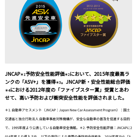
JNCAP
予防安全性能評価
において、2015年度最高ラ
＊1
＊2
ンクの「ASV+」を獲得
。JNCAP新・安全性能総合評価
＊3
における2012年度の「ファイブスター賞」受賞とあわ
＊4
せて、高い予防および衝突安全性能を評価されました。
＊1. 自動車アセスメント（JNCAP：Japan New Car Assessment Program）：国土
交通省と独立行政法人 自動車事故対策機構が、安全な自動車の普及を促進する目的
で、1995年度より公表している自動車安全情報。＊2. 予防安全性能評価：JNCAPに2
014年度より導入され、以下の項目により車両の予防安全性能を、2016年度から「A