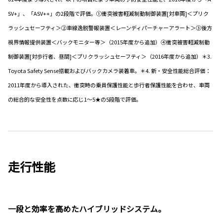
SV+」、「ASV++」の2段階で評価。①衝突被害軽減制動制御装置[対車両]＜プリク
ラッシュセーフティ＞②車線逸脱警報装置＜レーンディパーチャーアラート＞③後方
視界情報提供装置＜バックモニター等＞（2015年度から追加）④衝突被害軽減制動
制御装置[対歩行者、昼間]＜プリクラッシュセーフティ＞（2016年度から追加）＊3.
Toyota Safety Sense搭載およびバックカメラ装着車。＊4. 新・安全性能総合評価：
2011年度から導入された、衝突時の乗員保護性能と歩行者保護性能を合わせ、車両
の総合的な安全性を点数に応じ1～5★の5段階で評価。
走行性能
一段と効率を高めたハイブリッドシステム。