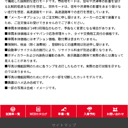
で構成した国際的な走行モードです。市街地モードは、信号や渋滞等の影響を受け
る比較的低速な走行を想定し、郊外モードは、信号や渋滞等の影響をあまり受けな
い走行を想定、高速道路モードは、高速道路等での走行を想定しています。
■「メーカーオプション」はご注文時に申し受けます。メーカーの工場で装着する
ため、ご注文後はお受けできませんのでご了承ください。
■車両本体価格は'2
4
年
3
月現在のもので、予告なく変更となる場合があります。
■車両本体価格はタイヤパンク応急修理キット、タイヤ交換用工具付の価格です。
■車両本体価格にはオプション価格、取付費は含まれていません。
■保険料、税金（除く消費税）、登録料などの諸費用は別途申し受けます。
■自動車リサイクル法の施行により、リサイクル料金が別途必要となります。
■ボディカラーおよび内装色は撮影
の条件
、表示画面の関係で実際の色とは異なって
見えることがあります。
■写真は機能説明のために各ランプを点灯したものです。実際の走行状態を示すも
のではありません。
■写真は機能説明のためにボディの一部を切断したカットモデルです。
■画面はハメ込み合成です。
■一部の写真は合成・イメージです。
試乗車一覧
WEBカタログ
車種一覧
入庫予約
お問い合わせ
サイトマップ