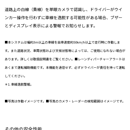
道路上の白線（黄線）を単眼カメラで認識し、ドライバーがウイ
ンカー操作を行わずに車線を逸脱する可能性がある場合、ブザー
とディスプレイ表示による警報でお知らせします。
■本システムは幅約3m以上の車線を自車速度約50km/h以上で走行時に作動しま
す。また道路状況、車両状態および天候状態等によっては、ご使用になれない場合が
あります。詳しくは取扱説明書をご覧ください。■レーンディパーチャーアラートは
あくまで運転補助機能です。本機能を過信せず、必ずドライバーが責任を持って運転
してください。
＊1. 車線逸脱警報。
■写真は作動イメージです。■写真のカメラ・レーダーの検知範囲はイメージです。
その他の安全性能