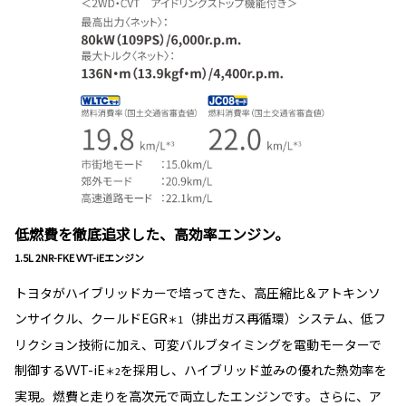
低燃費を徹底追求した、高効率エンジン。
1.5L 2NR-FKE VVT-iEエンジン
トヨタがハイブリッドカーで培ってきた、高圧縮比＆アトキンソ
ンサイクル、クールドEGR
（排出ガス再循環）システム、低フ
＊1
リクション技術に加え、可変バルブタイミングを電動モーターで
制御するVVT-iE
を採用し、ハイブリッド並みの優れた熱効率を
＊2
実現。燃費と走りを高次元で両立したエンジンです。さらに、ア