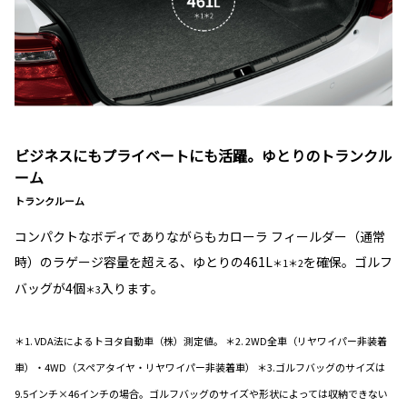
ビジネスにもプライベートにも活躍。ゆとりのトランクル
ーム
トランクルーム
コンパクトなボディでありながらもカローラ フィールダー（通常
時）のラゲージ容量を超える、ゆとりの461L
を確保。ゴルフ
＊1＊2
バッグが4個
入ります。
＊3
＊1. VDA法によるトヨタ自動車（株）測定値。 ＊2. 2WD全車（リヤワイパー非装着
車）・4WD（スペアタイヤ・リヤワイパー非装着車） ＊3.ゴルフバッグのサイズは
9.5インチ×46インチの場合。ゴルフバッグのサイズや形状によっては収納できない