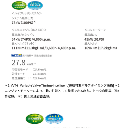
＊1. VVT-i : Variable Valve Timing-intelligent[連続可変バルブタイミング機構] ＊2.
エンジンとモーターにより、動力性能として発揮できる出力。トヨタ自動車（株）
算定値。 ＊3. 国土交通省審査値。