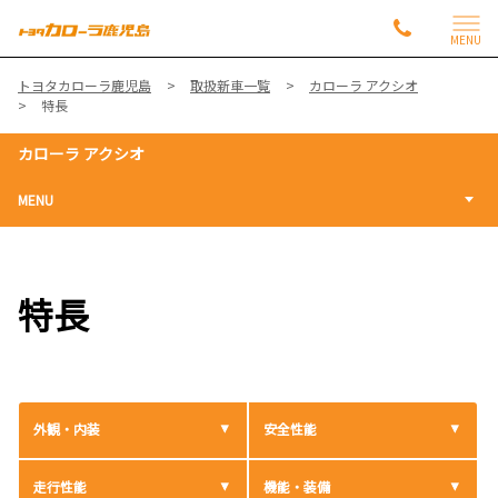
MENU
トヨタカローラ鹿児島
取扱新車一覧
カローラ アクシオ
特長
カローラ アクシオ
MENU
特長
外観・内装
安全性能
走行性能
機能・装備