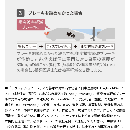
■プリクラッシュセーフティの警報は対車両の場合は自車速度約15km/h～140km/h
＊1、対歩行者（昼間）の場合は自車速度約15km/h～65km/h、衝突被害軽減ブレー
キは対車両の場合は自車速度約10km/h～80km/h、対歩行者（昼間）の場合は自車
速度約10km/h～65km/hで作動します。また、道路状況、車両状態、天候状態およ
びドライバーの操作状態等によっては、作動しない場合があります。詳しくは取扱説
明書をご覧ください。 ■プリクラッシュセーフティはあくまで運転補助機能です。
本機能を過信せず、必ずドライバーが責任を持って運転してください。 ■数値はト
ヨタ自動車（株）測定値。 ＊1. 公道を走行する時は、法定速度や制限速度を順守し