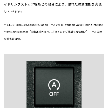
イドリングストップ機能との融合により、優れた燃費性能を実現
しています。
＊1. EGR : Exhaust Gas Recirculation ＊2. VVT-iE : Variable Valve Timing-intellige
nt by Electric motor［電動連続可変バルブタイミング機構＜吸気側＞］ ＊3. 国土
交通省審査値。