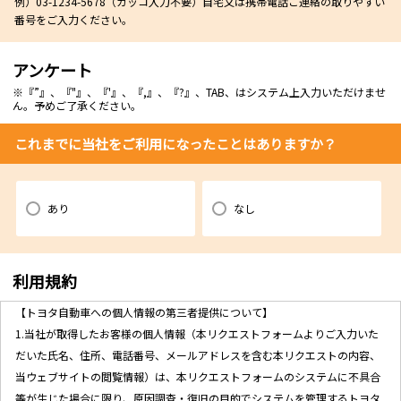
例）03-1234-5678（カッコ入力不要）自宅又は携帯電話ご連絡の取りやすい
番号をご入力ください。
アンケート
※『”』、『"』、『'』、『,』、『?』、TAB、はシステム上入力いただけませ
ん。予めご了承ください。
これまでに当社をご利用になったことはありますか？
あり
なし
利用規約
【トヨタ自動車への個人情報の第三者提供について】
1.当社が取得したお客様の個人情報（本リクエストフォームよりご入力いた
だいた氏名、住所、電話番号、メールアドレスを含む本リクエストの内容、
当ウェブサイトの閲覧情報）は、本リクエストフォームのシステムに不具合
等が生じた場合に限り、原因調査・復旧の目的でシステムを管理するトヨタ