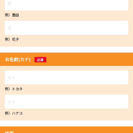
例）豊田
例）花子
お名前(カナ)
必須
例）トヨタ
例）ハナコ