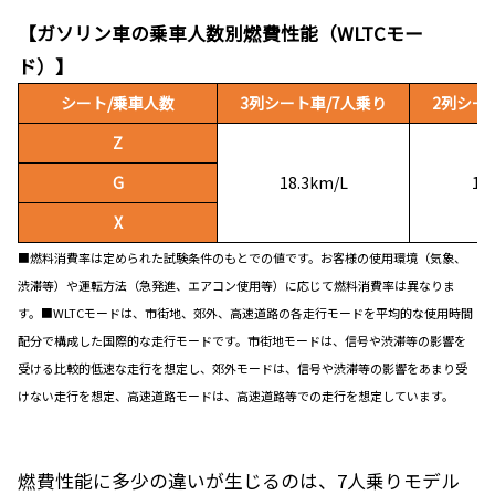
【ガソリン車の乗車人数別燃費性能（WLTCモー
ド）】
シート/乗車人数
3列シート車/7人乗り
2列シー
Z
G
18.3km/L
18
X
■燃料消費率は定められた試験条件のもとでの値です。お客様の使用環境（気象、
渋滞等）や運転方法（急発進、エアコン使用等）に応じて燃料消費率は異なりま
す。■WLTCモードは、市街地、郊外、高速道路の各走行モードを平均的な使用時間
配分で構成した国際的な走行モードです。市街地モードは、信号や渋滞等の影響を
受ける比較的低速な走行を想定し、郊外モードは、信号や渋滞等の影響をあまり受
けない走行を想定、高速道路モードは、高速道路等での走行を想定しています。
燃費性能に多少の違いが生じるのは、7人乗りモデル