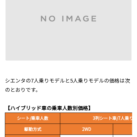
シエンタの7人乗りモデルと5人乗りモデルの価格は次
のとおりです。
【ハイブリッド車の乗車人数別価格】
シート/乗車人数
3列シート車/7人乗り
駆動方式
2WD
E