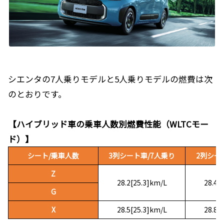
シエンタの7人乗りモデルと5人乗りモデルの燃費は次
のとおりです。
【ハイブリッド車の乗車人数別燃費性能（WLTCモー
ド）】
シート/乗車人数
3列シート車/7人乗り
2列シー
Z
28.2[25.3]km/L
28.4[
G
X
28.5[25.3]km/L
28.8[