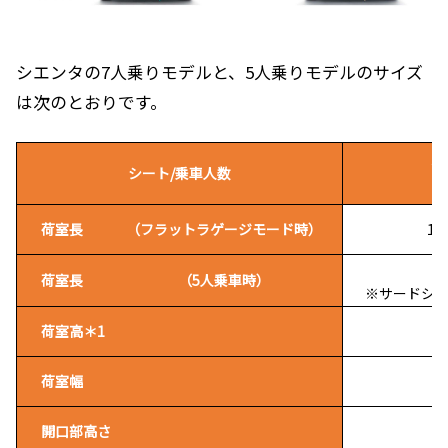
シエンタの7人乗りモデルと、5人乗りモデルのサイズ
は次のとおりです。
3
シート/乗車人数
荷室長
（フラットラゲージモード時）
1,
9
荷室長
（5人乗車時）
※サードシ
荷室高
＊1
1
荷室幅
1
開口部高さ
1