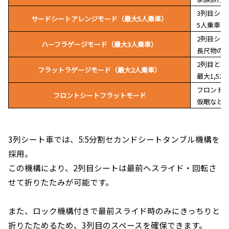
3列目シー
サードシートアレンジモード（最大5人乗車）
5人乗車と
2列目シー
ハーフラゲージモード（最大3人乗車）
長尺物の
2列目と3
フラットラゲージモード（最大2人乗車）
最大1,5
フロント
フロントシートフラットモード
仮眠など
3列シート車では、5:5分割セカンドシートタンブル機構を
採用。
この機構により、2列目シートは最前へスライド・回転さ
せて折りたたみが可能です。
また、ロック機構付きで最前スライド時のみにきっちりと
折りたためるため、3列目のスペースを確保できます。