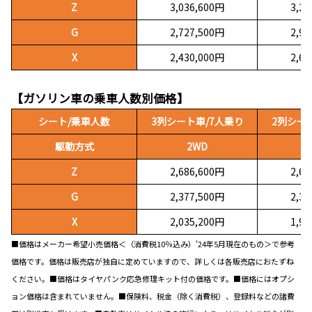
Z
3,036,600円
3,2
G
2,727,500円
2,9
X
2,430,000円
2,6
【ガソリン車の乗車人数別価格】
シート/乗車人数
3列シート車/7人乗り
2列シー
駆動方式
2WD
Z
2,686,600円
2,6
G
2,377,500円
2,3
X
2,035,200円
1,9
■価格はメーカー希望小売価格＜（消費税10％込み）'24年5月現在のもの＞で参考
価格です。価格は販売店が独自に定めていますので、詳しくは各販売店におたずね
ください。■価格はタイヤパンク応急修理キット付の価格です。■価格にはオプシ
ョン価格は含まれていません。■保険料、税金（除く消費税）、登録料などの諸費