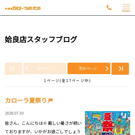
MENU
姶良店スタッフブログ
前のページ
次のページ
1ページ(全27ページ中)
カローラ夏祭り🎆
2026.07.30
皆さん、こんにちは🌞 厳しい暑さが続い
ておりますが、いかがお過ごしでしょう