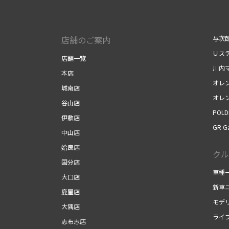
店舗のご案内
与次
Ｕス
店舗一覧
川内
本店
オレ
城南店
オレ
谷山店
POLD
伊敷店
GR G
中山店
姶良店
クル
国分店
車種
大口店
新車
鹿屋店
モデ
大隅店
ライ
志布志店