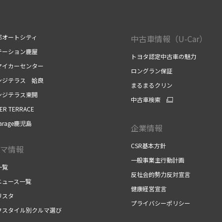
郎オートシティ
中古車情報（U-Car）
テーション鹿屋
トヨタ認定中古車の魅力
マイカーセンター
ロングラン保証
ンジテラス 姶良
まるまるクリン
ンジテラス東開
中古車検索
ER TERRACE
arage鹿児島
企業情報
CSR基本方針
マ情報
一般事業主行動計画
一覧
反社会的勢力反対宣言
ニュース一覧
健康経営宣言
リスタ
プライバシーポリシー
フスタイル別クルマ選び