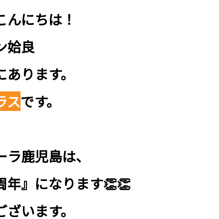
こんにちは！
ウン姶良
にあります。
ラス
です。
ーラ鹿児島は、
年』になります👏👏
ございます。