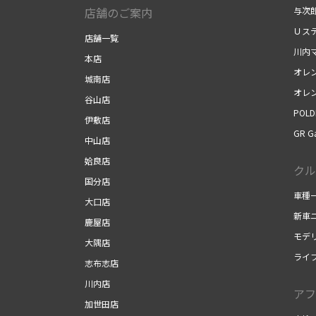
店舗のご案内
与次
Ｕス
店舗一覧
川内
本店
オレ
城南店
オレ
谷山店
POLD
伊敷店
GR G
中山店
姶良店
クル
国分店
車種
大口店
新車
鹿屋店
モデ
大隅店
ライ
志布志店
川内店
アフ
加世田店