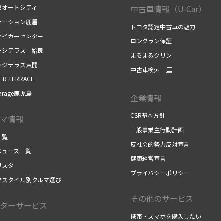
郎オートシティ
中古車情報（U-Car）
テーション鹿屋
トヨタ認定中古車の魅力
マイカーセンター
ロングラン保証
ンジテラス 姶良
まるまるクリン
ンジテラス東開
中古車検索
ER TERRACE
arage鹿児島
企業情報
CSR基本方針
マ情報
一般事業主行動計画
一覧
反社会的勢力反対宣言
ニュース一覧
健康経営宣言
リスタ
プライバシーポリシー
フスタイル別クルマ選び
その他のサービス
ターサービス
携帯・スマホを購入したい