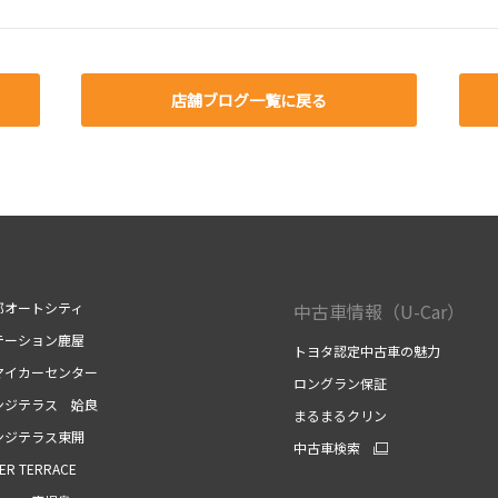
店舗ブログ一覧に戻る
郎オートシティ
中古車情報（U-Car）
テーション鹿屋
トヨタ認定中古車の魅力
マイカーセンター
ロングラン保証
ンジテラス 姶良
まるまるクリン
ンジテラス東開
中古車検索
ER TERRACE