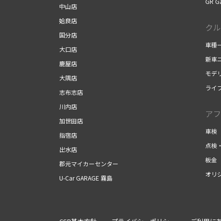
GR G
中山店
姶良店
クル
国分店
車種
大口店
新車
鹿屋店
モデ
大隅店
ライ
志布志店
川内店
アフ
加世田店
車検
指宿店
点検
出水店
板金
郡元マイカーセンター
オリ
U-Car GARAGE 霧島