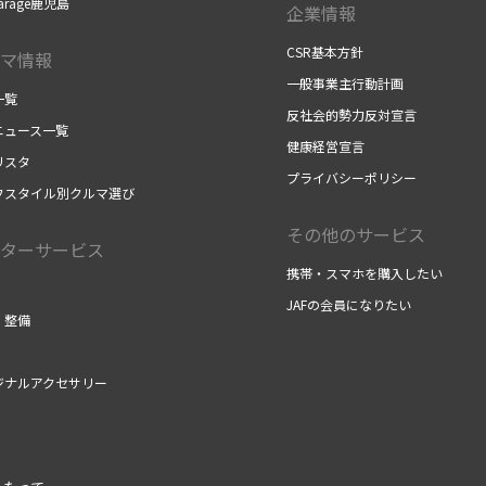
arage鹿児島
企業情報
CSR基本方針
マ情報
一般事業主行動計画
一覧
反社会的勢力反対宣言
ニュース一覧
健康経営宣言
リスタ
プライバシーポリシー
フスタイル別クルマ選び
その他のサービス
ターサービス
携帯・スマホを購入したい
JAFの会員になりたい
・整備
ジナルアクセサリー