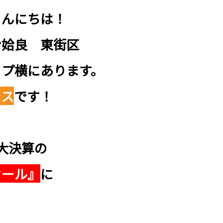
こんにちは！
ン姶良 東街区
ップ横にあります。
ラス
です！
大決算の
セール』
に
！