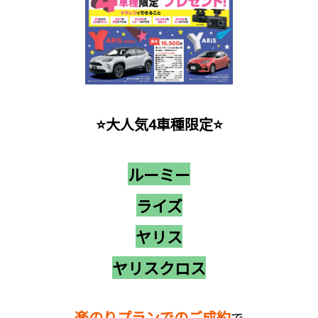
⭐大人気4車種限定⭐
ルーミー
ライズ
ヤリス
ヤリスクロス
楽のりプランでのご成約
で