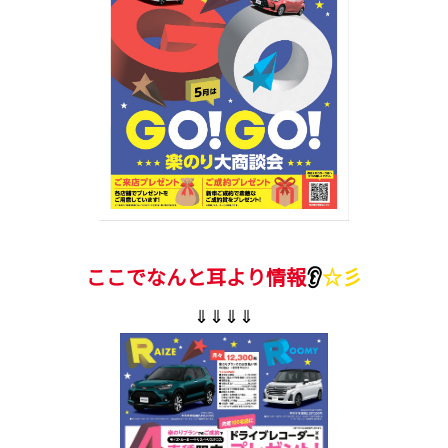
ここでなんと耳より情報
👂
☆彡
⇓⇓⇓⇓