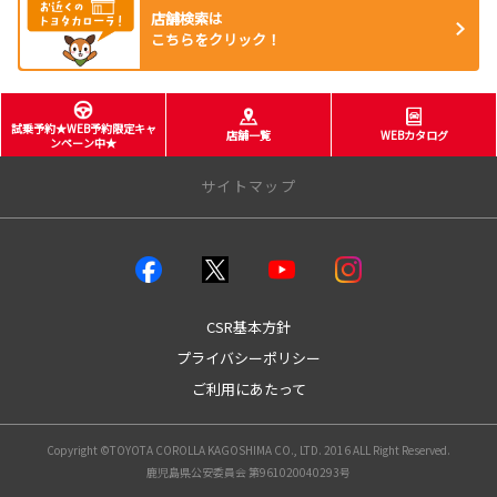
店舗検索は
こちらをクリック！
試乗予約★WEB予約限定キャ
店舗一覧
WEBカタログ
ンペーン中★
サイトマップ
店舗のご案内
店舗一覧
本店
CSR基本方針
城南店
プライバシーポリシー
谷山店
ご利用にあたって
伊敷店
中山店
姶良店
Copyright ©TOYOTA COROLLA KAGOSHIMA CO., LTD. 2016 ALL Right Reserved.
国分店
鹿児島県公安委員会 第961020040293号
大口店