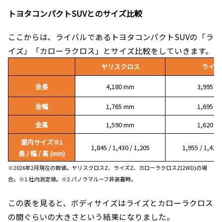
トヨタコンパクトSUVとのサイズ比較
ここからは、ライバルであるトヨタコンパクトSUVの「ラ
イズ」「カローラクロス」とサイズ比較をしていきます。
ヤリスクロス
ライズ
全長
4,180 mm
3,995 m
全幅
1,765 mm
1,695 m
全高
1,590 mm
1,620 m
室内サイズ
※1
1,845 / 1,430 / 1,205
1,955 / 1,420 
長 / 幅 / 高 (mm)
※2026年2月現在の数値。ヤリスクロスZ、ライズZ、カローラクロスZ(2WD)の場
合。※1.社内測定値。※2.パノラマルーフ非装着時。
この表を見ると、ボディサイズはライズとカローラクロス
の間ぐらいの大きさという結果になりました。