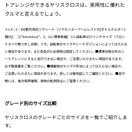
トアレンジができるヤリスクロスは、実用性に優れた
クルマと言えるでしょう。
※1.4：2：4分割可倒式リヤシート（リヤセンターアームレスト付[ボトルホルダー2
個付]）［Z“Adventure”、Z、Gに標準装備］※2.自転車は27インチサイズ（フロン
トタイヤ取り外し状態）です。自転車のサイズやシートポジションによっては入らな
い場合があります。また安全のため荷物は固定してください。■標準状態以外のシ
ートアレンジにすると走行できない場合や、ご注意いただきたい項目があります。
必ず取扱書をご覧ください。■積載物のサイズや形状によっては入らない場合や、
ご注意いただきたい項目があります。詳しくは販売店にてご確認ください。 ■走行
時には、後方視界確保、荷物の転倒防止にご留意ください。
グレード別のサイズ比較
ヤリスクロスのグレードごとのサイズを一覧でご紹介しま
す。