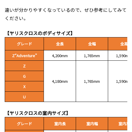
違いが分かりやすくなっているので、ぜひ参考にしてみて
ください。
【ヤリスクロスのボディサイズ】
グレード
全長
全幅
全高
Z“Adventure”
4,200mm
1,765mm
1,590mm
Z
G
4,180mm
1,765mm
1,590mm
X
U
【ヤリスクロスの室内サイズ】
グレード
室内長
室内幅
室内高