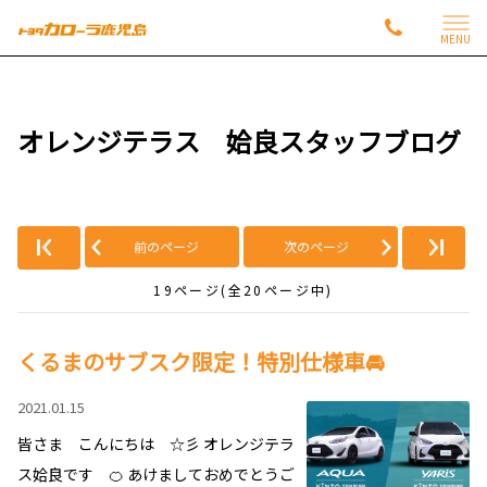
MENU
オレンジテラス 姶良スタッフブログ
前のページ
次のページ
19ページ(全20ページ中)
くるまのサブスク限定！特別仕様車🚘
2021.01.15
皆さま こんにちは ☆彡 オレンジテラ
ス姶良です 🍊 あけましておめでとうご